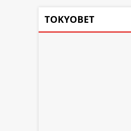
TOKYOBET