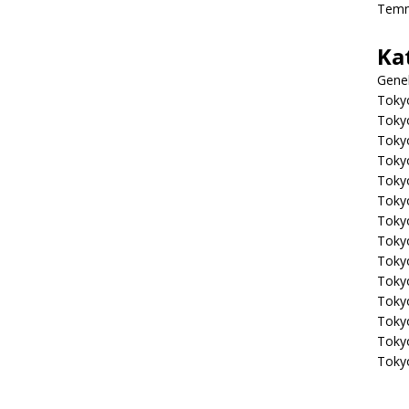
Temm
Ka
Gene
Tokyo
Tokyo
Toky
Toky
Toky
Tokyo
Toky
Tokyo
Toky
Toky
Tokyo
Toky
Toky
Tokyo