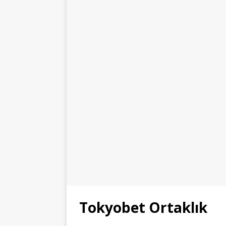
Tokyobet Ortaklık