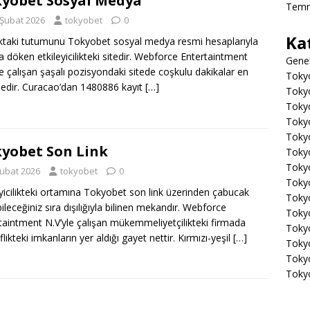
yobet Sosyal Medya
Temm
 Şubat 2026
tokyobet
0
Ka
ıktaki tutumunu Tokyobet sosyal medya resmi hesaplarıyla
a döken etkileyicilikteki sitedir. Webforce Entertaintment
Gene
le çalışan şaşalı pozisyondaki sitede coşkulu dakikalar en
Tokyo
edir. Curacao’dan 1480886 kayıt
[…]
Tokyo
Toky
Toky
Toky
yobet Son Link
Tokyo
Toky
Şubat 2026
tokyobet
0
Tokyo
eyicilikteki ortamına Tokyobet son link üzerinden çabucak
Toky
bileceğiniz sıra dışılığıyla bilinen mekandır. Webforce
Toky
taintment N.V’yle çalışan mükemmeliyetçilikteki firmada
Tokyo
flikteki imkanların yer aldığı gayet nettir. Kırmızı-yeşil
[…]
Toky
Toky
Tokyo