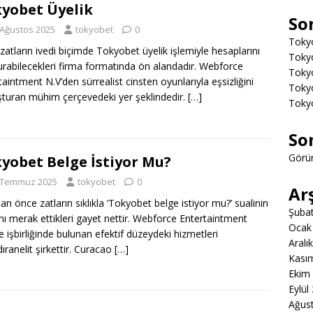
yobet Üyelik
So
 Ağustos 2025
tokyobet
0
Tokyo
 zatların ivedi biçimde Tokyobet üyelik işlemiyle hesaplarını
Tokyo
urabilecekleri firma formatında ön alandadır. Webforce
Toky
taintment N.V’den sürrealist cinsten oyunlarıyla eşsizliğini
Toky
turan mühim çerçevedeki yer şeklindedir.
[…]
Toky
So
Görün
yobet Belge İstiyor Mu?
 Temmuz 2025
tokyobet
0
Ar
tan önce zatların sıklıkla ‘Tokyobet belge istiyor mu?’ sualinin
Şuba
ını merak ettikleri gayet nettir. Webforce Entertaintment
Ocak
le işbirliğinde bulunan efektif düzeydeki hizmetleri
Aralı
dıranelit şirkettir. Curacao
[…]
Kası
Ekim
Eylül
Ağus