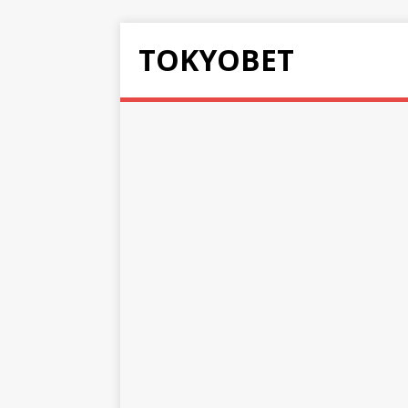
TOKYOBET