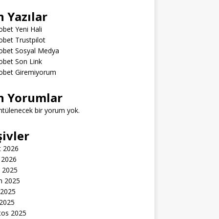
n Yazılar
bet Yeni Hali
bet Trustpilot
obet Sosyal Medya
obet Son Link
obet Giremiyorum
n Yorumlar
tülenecek bir yorum yok.
şivler
t 2026
 2026
k 2025
m 2025
 2025
 2025
tos 2025