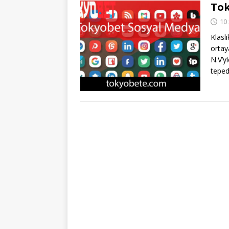
Tok
10
Klasl
ortay
N.V’y
teped