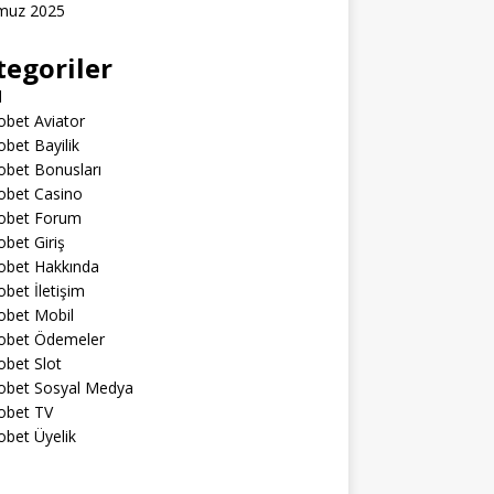
uz 2025
tegoriler
l
bet Aviator
bet Bayilik
obet Bonusları
obet Casino
obet Forum
bet Giriş
obet Hakkında
bet İletişim
obet Mobil
obet Ödemeler
bet Slot
obet Sosyal Medya
obet TV
bet Üyelik