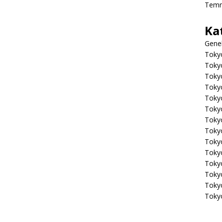
Temm
Ka
Gene
Tokyo
Tokyo
Toky
Toky
Toky
Tokyo
Toky
Tokyo
Toky
Toky
Tokyo
Toky
Toky
Tokyo