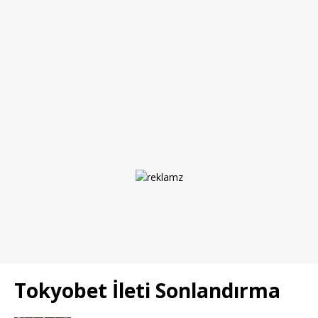
Tokyobet İleti Sonlandırma