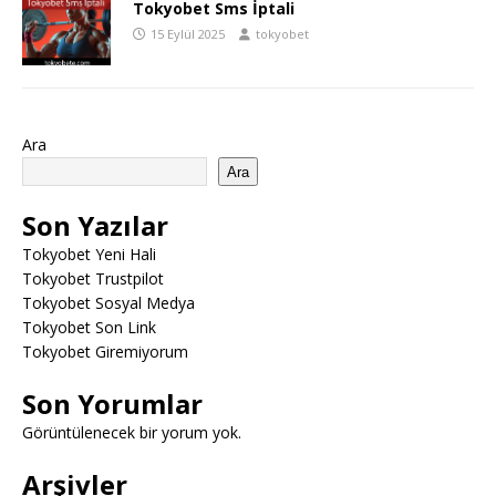
Tokyobet Sms İptali
15 Eylül 2025
tokyobet
Ara
Ara
Son Yazılar
Tokyobet Yeni Hali
Tokyobet Trustpilot
Tokyobet Sosyal Medya
Tokyobet Son Link
Tokyobet Giremiyorum
Son Yorumlar
Görüntülenecek bir yorum yok.
Arşivler