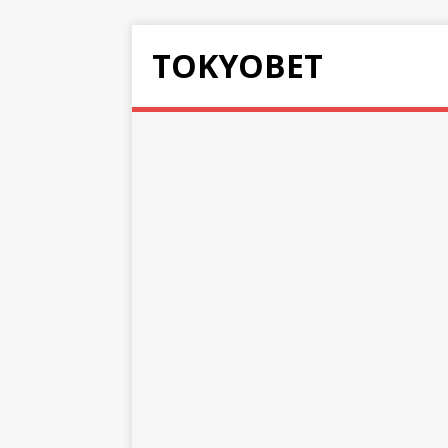
TOKYOBET