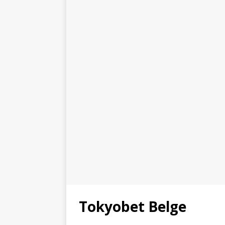
Tokyobet Belge