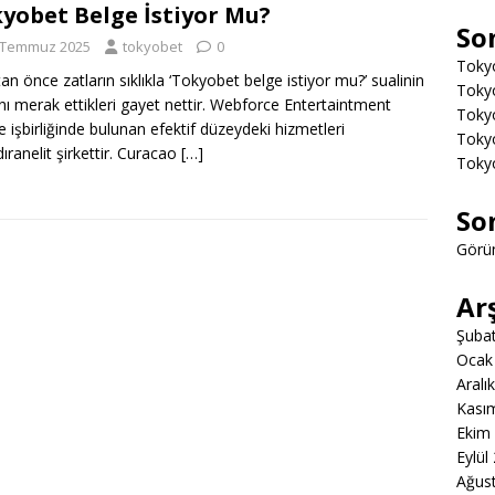
yobet Belge İstiyor Mu?
So
 Temmuz 2025
tokyobet
0
Tokyo
tan önce zatların sıklıkla ‘Tokyobet belge istiyor mu?’ sualinin
Tokyo
ını merak ettikleri gayet nettir. Webforce Entertaintment
Toky
le işbirliğinde bulunan efektif düzeydeki hizmetleri
Toky
dıranelit şirkettir. Curacao
[…]
Toky
So
Görün
Ar
Şuba
Ocak
Aralı
Kası
Ekim
Eylül
Ağus