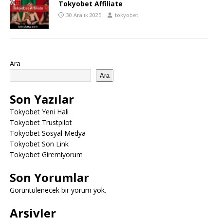
Tokyobet Affiliate
30 Aralık 2025
tokyobet
Ara
Ara
Son Yazılar
Tokyobet Yeni Hali
Tokyobet Trustpilot
Tokyobet Sosyal Medya
Tokyobet Son Link
Tokyobet Giremiyorum
Son Yorumlar
Görüntülenecek bir yorum yok.
Arşivler