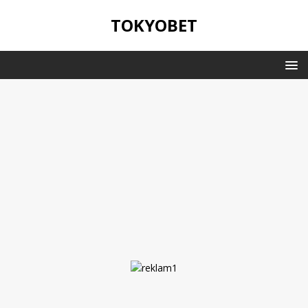
TOKYOBET